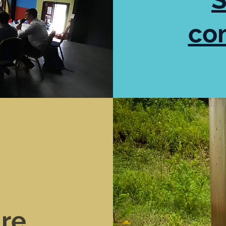
co
ire