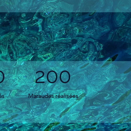
0
200
és
Maraudes réalisées