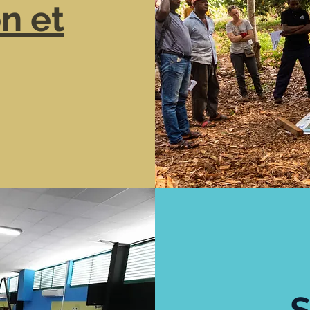
on et
S