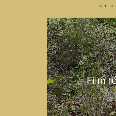
La mise 
Film r