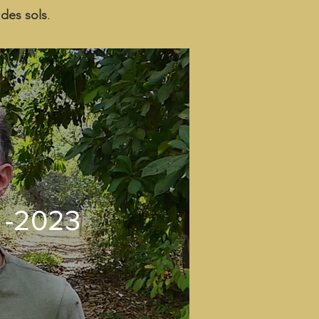
 des sols
.
1 -2023