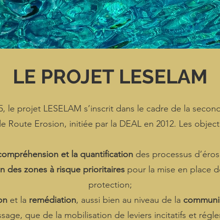
LE PROJET LESELAM
, le projet LESELAM s’inscrit dans le cadre de la second
de Route Erosion, initiée par la DEAL en 2012. Les objecti
compréhension et la quantification
des processus d’éros
on des zones à risque prioritaires
pour la mise en place 
protection;
on
et la
remédiation
, aussi bien au niveau de la
communi
ssage, que de la mobilisation de leviers incitatifs et régl