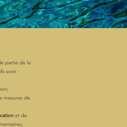
e partie de la
fs sont :
ion;
de mesures de
cation
et de
ementaires;